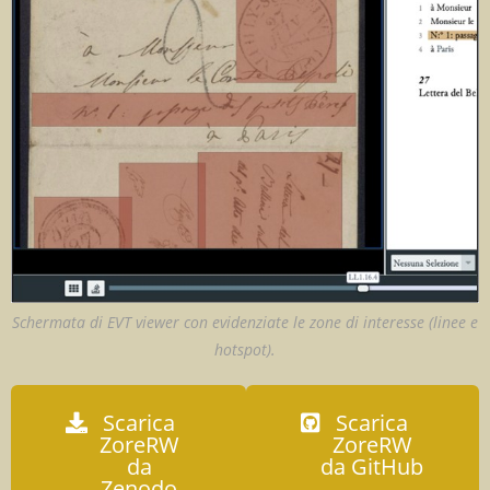
Schermata di EVT viewer con evidenziate le zone di interesse (linee e
hotspot).
Scarica
Scarica
ZoreRW
ZoreRW
da
da GitHub
Zenodo